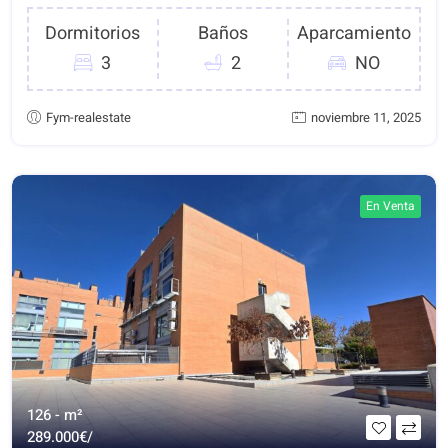
Dormitorios
Baños
Aparcamiento
3
2
NO
Fym-realestate
noviembre 11, 2025
En Venta
126 - m²
289.000€/