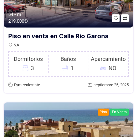
64 - m²
219.000€/
Piso en venta en Calle Río Garona
NA
Dormitorios
Baños
Aparcamiento
3
1
NO
Fym-realestate
septiembre 25, 2025
Piso
En Venta