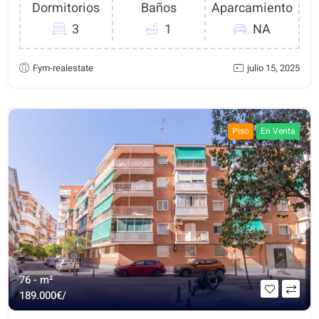
Dormitorios
Baños
Aparcamiento
3
1
NA
Fym-realestate
julio 15, 2025
Piso
En Venta
76 - m²
189.000€/