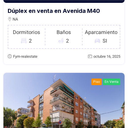
Dúplex en venta en Avenida M40
NA
Dormitorios
Baños
Aparcamiento
2
2
SI
Fym-realestate
octubre 16, 2025
Piso
En Venta