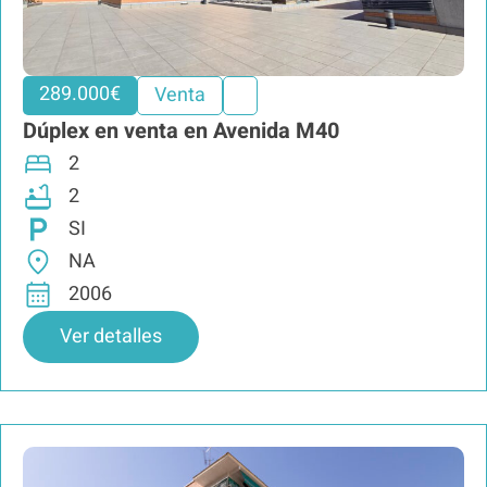
289.000€
Venta
Dúplex en venta en Avenida M40
2
2
SI
NA
2006
Ver detalles