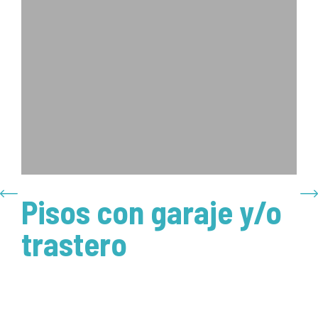
o
Pisos con piscina y
Á
zonas comunes
d
c